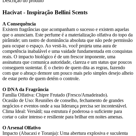
Descrição do produto
Hacivat - Inspiração Bellini Scents
A Consequência
Existem fragrâncias que acompanham o sucesso e existem aquelas
que o anunciam. Este perfume é a materialização olfativa do topo da
pirâmide; um rastro de dominância absoluta que não pede permissão
para ocupar o espaço. Ao vesti-lo, você projeta uma aura de
competência inabalável e uma vaidade fundamentada em conquistas
reais. O impacto biológico é de um frescor imponente, uma
assinatura que comunica autoridade, clareza e um status que poucos
conseguem sustentar. É o cheiro de quem dita as regras, fazendo
com que o abraço demore um pouco mais pelo simples desejo alheio
de estar perto de quem detém o controle.
O DNA da Fragrância
Família Olfativa: Chipre Frutado (Fresco/Amadeirado).
Ocasião de Uso: Reuniões de conselho, fechamento de grandes
negócios e eventos onde a sua liderança precisa ser incontestável.
Clima Ideal: Versátil; sua estrutura é poderosa o suficiente para
cortar o calor intenso e resiliente para brilhar em noites amenas.
O Arsenal Olfativo
Impacto (Abacaxi e Toranja): Uma abertura explosiva e suculenta