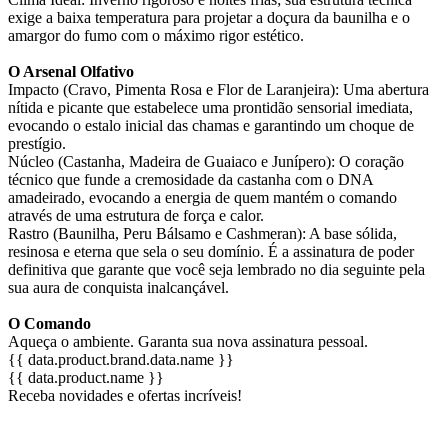
exige a baixa temperatura para projetar a doçura da baunilha e o
amargor do fumo com o máximo rigor estético.
O Arsenal Olfativo
Impacto (Cravo, Pimenta Rosa e Flor de Laranjeira): Uma abertura
nítida e picante que estabelece uma prontidão sensorial imediata,
evocando o estalo inicial das chamas e garantindo um choque de
prestígio.
Núcleo (Castanha, Madeira de Guaiaco e Junípero): O coração
técnico que funde a cremosidade da castanha com o DNA
amadeirado, evocando a energia de quem mantém o comando
através de uma estrutura de força e calor.
Rastro (Baunilha, Peru Bálsamo e Cashmeran): A base sólida,
resinosa e eterna que sela o seu domínio. É a assinatura de poder
definitiva que garante que você seja lembrado no dia seguinte pela
sua aura de conquista inalcançável.
O Comando
Aqueça o ambiente. Garanta sua nova assinatura pessoal.
{{ data.product.brand.data.name }}
{{ data.product.name }}
Receba novidades e ofertas incríveis!