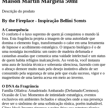
Maison Martin Margiela 50ml
Descrição do produto
By the Fireplace - Inspiração Bellini Scents
A Consequência
O conforto é o luxo supremo de quem já conquistou o mundo lá
fora. Esta fragrância projeta a imagem de uma autoridade que
domina o elemento fogo, transformando o calor em uma ferramenta
de hipnose e acolhimento estratégico. O impacto biológico é o de
uma nostalgia incendiária: um rastro de madeira defumada e
castanhas assadas que comunica uma vaidade intelectual e um status
de quem habita refúgios inalcançáveis. Ao vesti-la, você instaura
uma aura de luxúria técnica e soberania silenciosa, fazendo com que
o abraço demore muito mais pelo desejo instintivo alheio de ser
consumido pela segurança de uma pele que exala sucesso, vigor e o
magnetismo de uma lareira acesa em meio ao inverno.
O DNA da Fragrância
Família Olfativa: Amadeirado Ambarado (Defumado/Cremoso).
Ocasião de Uso: Momentos de intimidade estratégica, eventos
exclusivos em ambientes fechados e situações onde a sua presença
deve ser o sinônimo de uma sofisticação rústica, porém inabalável.
Clima Ideal: Inverno rigoroso e noites frias; sua estrutura técnica