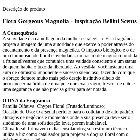
Descrição do produto
Flora Gorgeous Magnolia - Inspiração Bellini Scents
A Consequência
A suavidade é a camuflagem da mulher estrategista. Esta fragrância
projeta a imagem de uma autoridade que exerce o poder através do
encantamento e da presença magnética. O impacto biológico é o de
uma luminosidade floral e aveludada: um rastro de magnólia fundida
a frutas silvestres que comunica uma vaidade consciente e um status
de quem habita o luxo da liberdade. Ao vesti-la, você instaura uma
aura de otimismo imponente e sucesso silencioso, fazendo com que
o abraço demore muito mais pelo desejo instintivo alheio de
permanecer na órbita de uma pele que exala vigor, frescor de elite e
uma segurança que não precisa gritar para ser notada.
O DNA da Fragrância
Família Olfativa: Chypre Floral (Frutado/Luminoso).
Ocasião de Uso: O arsenal perfeito para o cotidiano de alto padrão,
almoços de negócios e momentos onde a sua presença deve ser o
sinônimo de uma sofisticação leve, porém inabalável.
Clima Ideal: Primavera e dias ensolarados; sua estrutura técnica
utiliza a luz como catalisador para projetar a doçura floral com o
máximo rigor estético.