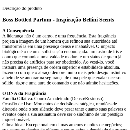
Descrição do produto
Boss Bottled Parfum - Inspiração Bellini Scents
A Consequência
A liderança não é um cargo, é uma frequência. Esta fragrância
projeta a imagem de um homem que refinou sua autoridade até
transformá-la em uma presença densa e inabalável. O impacto
biológico é o de uma sofisticação encouraçada: um rastro de íris e
couro que comunica uma vaidade madura e um status de quem já
não precisa de artifícios para ser obedecido. Ao vesti-lo, você
instaura uma presença de ordem superior e estabilidade absoluta,
fazendo com que o abraço demore muito mais pelo desejo instintivo
alheio de se ancorar na segurança de uma pele que exala sucesso
sólido, rigor e uma aura de comando que não admite hesitações.
O DNA da Fragrância
Família Olfativa: Couro Amadeirado (Denso/Resinoso).
Ocasião de Uso: Momentos de decisão estratégica, reuniões de
diretoria onde o seu silêncio deve pesar tanto quanto suas palavras e
eventos onde a sua assinatura deve ser o sinônimo de um prestígio
inquestionável.
Clima Ideal: Excepcional em climas amenos e noites de negócios;
sua estrutura técnica de olíbano e couro exige a densidade do ar para