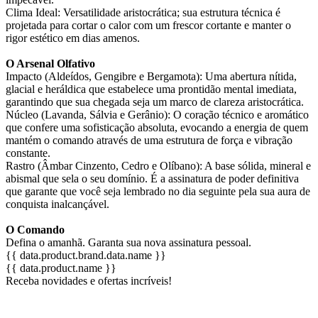
Clima Ideal: Versatilidade aristocrática; sua estrutura técnica é
projetada para cortar o calor com um frescor cortante e manter o
rigor estético em dias amenos.
O Arsenal Olfativo
Impacto (Aldeídos, Gengibre e Bergamota): Uma abertura nítida,
glacial e heráldica que estabelece uma prontidão mental imediata,
garantindo que sua chegada seja um marco de clareza aristocrática.
Núcleo (Lavanda, Sálvia e Gerânio): O coração técnico e aromático
que confere uma sofisticação absoluta, evocando a energia de quem
mantém o comando através de uma estrutura de força e vibração
constante.
Rastro (Âmbar Cinzento, Cedro e Olíbano): A base sólida, mineral e
abismal que sela o seu domínio. É a assinatura de poder definitiva
que garante que você seja lembrado no dia seguinte pela sua aura de
conquista inalcançável.
O Comando
Defina o amanhã. Garanta sua nova assinatura pessoal.
{{ data.product.brand.data.name }}
{{ data.product.name }}
Receba novidades e ofertas incríveis!