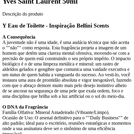
Yves Saint Laurent 50ml
Descrição do produto
Y Eau de Toilette - Inspiração Bellini Scents
A Consequência
A juventude não é uma idade, é uma audácia técnica que não aceita
o ""não"" como resposta. Esta fragrância projeta a imagem de um
homem que detém uma clareza mental ofensiva, movendo-se com a
precisão de quem está construindo o seu próprio império. O impacto
biológico é o de uma limpeza metálica e mineral: um rastro de
aldeídos gelados e gengibre que comunica uma vaidade executiva e
um status de quem habita a vanguarda do sucesso. Ao vesti-lo, você
instaura uma aura de prontidão absoluta e vigor inesgotável, fazendo
com que o abraço demore muito mais pelo desejo instintivo alheio
de se ancorar na segurança de uma pele que exala ordem, foco e
uma disciplina que brilha sob a luz artificial ou o sol do meio-dia.
O DNA da Fragrância
Família Olfativa: Mineral Amadeirado (Vibrante/Limpo).
Ocasião de Uso: O arsenal definitivo para o ""Daily Business"" de
alto padrão; ideal para o escritório, reuniões estratégicas e momentos
onde a sua assinatura deve ser o sinônimo de uma eficiência
impecável.