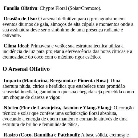
Família Olfativa
: Chypre Floral (Solar/Cremoso).
Ocasião de Uso:
O arsenal definitivo para o protagonismo em
eventos diurnos de gala, almoços de alta cúpula e momentos onde a
sua assinatura deve ser o sinônimo de uma presença radiante e
cativante.
Clima Ideal
: Primavera e verão; sua estrutura técnica utiliza a
incidência de luz para projetar a efervescência das notas cítricas e a
cremosidade do coco com o máximo rigor estético.
O Arsenal Olfativo
Impacto (Mandarina, Bergamota e Pimenta Rosa)
: Uma
abertura nítida, cítrica e heráldica que estabelece uma prontidão
sensorial imediata, garantindo que sua chegada seja percebida como
um choque de clareza e vigor.
Núcleo (Flor de Laranjeira, Jasmim e Ylang-Ylang)
: O coração
técnico e solar que confere uma sofisticação floral absoluta,
evocando a energia de quem mantém o comando através de uma
estrutura de brilho e feminilidade tática.
Rastro (Coco, Baunilha e Patchouli)
: A base sólida, cremosa e