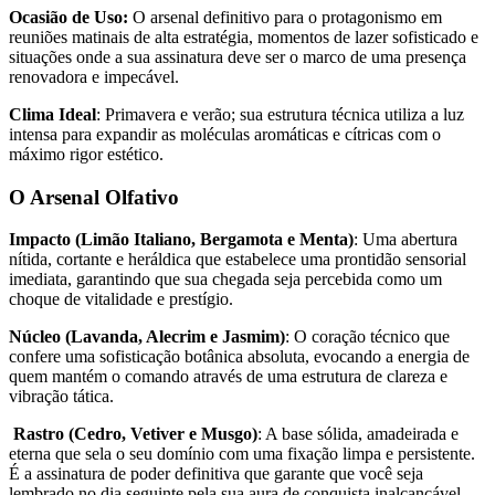
Ocasião de Uso:
O arsenal definitivo para o protagonismo em
reuniões matinais de alta estratégia, momentos de lazer sofisticado e
situações onde a sua assinatura deve ser o marco de uma presença
renovadora e impecável.
Clima Ideal
: Primavera e verão; sua estrutura técnica utiliza a luz
intensa para expandir as moléculas aromáticas e cítricas com o
máximo rigor estético.
O Arsenal Olfativo
Impacto (Limão Italiano, Bergamota e Menta)
: Uma abertura
nítida, cortante e heráldica que estabelece uma prontidão sensorial
imediata, garantindo que sua chegada seja percebida como um
choque de vitalidade e prestígio.
Núcleo (Lavanda, Alecrim e Jasmim)
: O coração técnico que
confere uma sofisticação botânica absoluta, evocando a energia de
quem mantém o comando através de uma estrutura de clareza e
vibração tática.
Rastro (Cedro, Vetiver e Musgo)
: A base sólida, amadeirada e
eterna que sela o seu domínio com uma fixação limpa e persistente.
É a assinatura de poder definitiva que garante que você seja
lembrado no dia seguinte pela sua aura de conquista inalcançável.