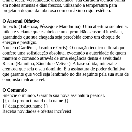
em noites amenas e dias frescos, utilizando a temperatura para
projetar a doçura da tuberosa com o máximo rigor estético.
O Arsenal Olfativo
Impacto (Tuberosa, Pêssego e Mandarina): Uma abertura suculenta,
nítida e viciante que estabelece uma prontidão sensorial imediata,
garantindo que sua chegada seja percebida como um choque de
energia e prestígio.
Núcleo (Gardênia, Jasmim e Orris): O coração técnico e floral que
confere uma sofisticação absoluta, evocando a autoridade de quem
mantém o comando através de uma elegância densa e aveludada.
Rastro (Baunilha, Sândalo e Vetiver): A base sólida, mineral e
cremosa que sela o seu domínio. É a assinatura de poder definitiva
que garante que você seja lembrado no dia seguinte pela sua aura de
conquista inalcançável.
O Comando
Silencie o mundo. Garanta sua nova assinatura pessoal.
{{ data.product.brand.data.name }}
{{ data.product.name }}
Receba novidades e ofertas incríveis!