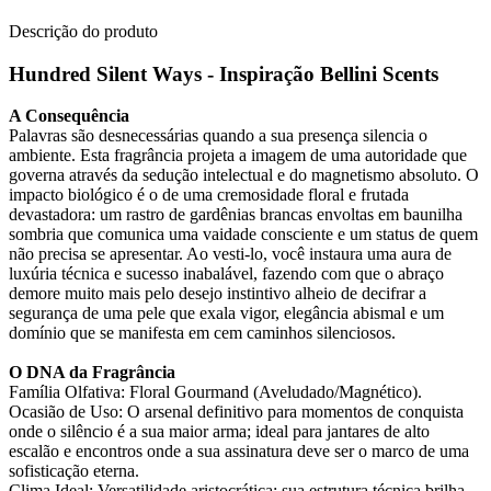
Descrição do produto
Hundred Silent Ways - Inspiração Bellini Scents
A Consequência
Palavras são desnecessárias quando a sua presença silencia o
ambiente. Esta fragrância projeta a imagem de uma autoridade que
governa através da sedução intelectual e do magnetismo absoluto. O
impacto biológico é o de uma cremosidade floral e frutada
devastadora: um rastro de gardênias brancas envoltas em baunilha
sombria que comunica uma vaidade consciente e um status de quem
não precisa se apresentar. Ao vesti-lo, você instaura uma aura de
luxúria técnica e sucesso inabalável, fazendo com que o abraço
demore muito mais pelo desejo instintivo alheio de decifrar a
segurança de uma pele que exala vigor, elegância abismal e um
domínio que se manifesta em cem caminhos silenciosos.
O DNA da Fragrância
Família Olfativa: Floral Gourmand (Aveludado/Magnético).
Ocasião de Uso: O arsenal definitivo para momentos de conquista
onde o silêncio é a sua maior arma; ideal para jantares de alto
escalão e encontros onde a sua assinatura deve ser o marco de uma
sofisticação eterna.
Clima Ideal: Versatilidade aristocrática; sua estrutura técnica brilha